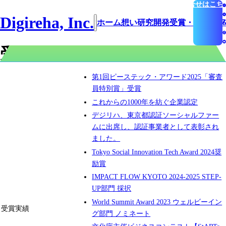
お問合せはこち
Digireha, Inc.
ホーム
想い
研究開発
受賞・メディア
受賞・メディア掲載実績
第1回ピーステック・アワード2025「審査
員特別賞」受賞
これからの1000年を紡ぐ企業認定
デジリハ、東京都認証ソーシャルファー
ムに出席し、認証事業者として表彰され
ました。
Tokyo Social Innovation Tech Award 2024奨
励賞
IMPACT FLOW KYOTO 2024-2025 STEP-
UP部門 採択
World Summit Award 2023 ウェルビーイン
受賞実績
グ部門 ノミネート